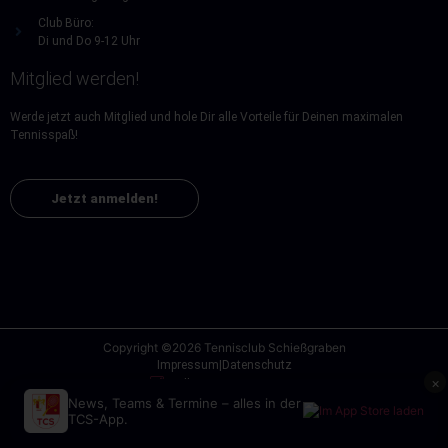
Club Büro:
Di und Do 9-12 Uhr
Mitglied werden!
Werde jetzt auch Mitglied und hole Dir alle Vorteile für Deinen maximalen
Tennisspaß!
Jetzt anmelden!
Copyright ©2026 Tennisclub Schießgraben
Impressum
|
Datenschutz
×
Follow us on Instagram
News, Teams & Termine – alles in der
design + code KONRAD/MEDIA/GRUPPE
TCS-App.