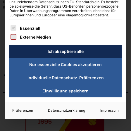
Die Herren 4 schafften ebenfalls den Aufstieg in die Bezirksklasse 2!
unzureichendem Datenschutz nach EU-Standards ein. Es besteht
beispielsweise die Gefahr, dass US-Behörden personenbezogene
Bravo!
Daten in Überwachungsprogrammen verarbeiten, ohne dass für
Europäerinnen und Europäer eine Klagemöglichkeit besteht.
Es folgt eine Liste der Service-Gruppen, für die eine Einwilligung erteilt 
Essenziell
Externe Medien
Ich akzeptiere alle
Nur essenzielle Cookies akzeptieren
VORHERIGER
NEXT
Individuelle Datenschutz-Präferenzen
Einwilligung speichern
Präferenzen
Datenschutzerklärung
Impressum