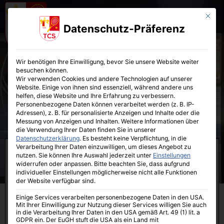
Mit die
Datenschutz-Präferenz
Wir benötigen Ihre Einwilligung, bevor Sie unsere Website weiter
besuchen können.
Wir verwenden Cookies und andere Technologien auf unserer
Website. Einige von ihnen sind essenziell, während andere uns
Downloadbereich
helfen, diese Website und Ihre Erfahrung zu verbessern.
Personenbezogene Daten können verarbeitet werden (z. B. IP-
Adressen), z. B. für personalisierte Anzeigen und Inhalte oder die
Messung von Anzeigen und Inhalten.
Weitere Informationen über
die Verwendung Ihrer Daten finden Sie in unserer
Datenschutzerklärung
.
Es besteht keine Verpflichtung, in die
Verarbeitung Ihrer Daten einzuwilligen, um dieses Angebot zu
Hallenpreise 2026/2027
nutzen.
Sie können Ihre Auswahl jederzeit unter
Einstellungen
widerrufen oder anpassen.
Bitte beachten Sie, dass aufgrund
individueller Einstellungen möglicherweise nicht alle Funktionen
Spiel- und Platzordnung TCS
der Website verfügbar sind.
Benutzerhilfe TCS Winter
Einige Services verarbeiten personenbezogene Daten in den USA.
Mit Ihrer Einwilligung zur Nutzung dieser Services willigen Sie auch
Benutzerhilfe TCS Sommer
in die Verarbeitung Ihrer Daten in den USA gemäß Art. 49 (1) lit. a
GDPR ein. Der EuGH stuft die USA als ein Land mit