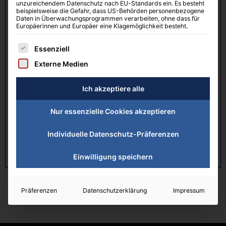
unzureichendem Datenschutz nach EU-Standards ein. Es besteht
Sponsoring TCS
beispielsweise die Gefahr, dass US-Behörden personenbezogene
Daten in Überwachungsprogrammen verarbeiten, ohne dass für
TCS 2025 Matchball
Europäerinnen und Europäer eine Klagemöglichkeit besteht.
Einzugsermächtigung Beiträge SEPA
Es folgt eine Liste der Service-Gruppen, für die eine Einwilligung erteilt 
Essenziell
TCS Infomappe
Externe Medien
TCS Satzung
Ich akzeptiere alle
TCS Aufnahmeantrag + SEPA + DSGVO
Nur essenzielle Cookies akzeptieren
Mietvereinbarung für Garderobenschränke im
TCS
Individuelle Datenschutz-Präferenzen
Datenschutzblatt TCS
Einwilligung speichern
Präferenzen
Datenschutzerklärung
Impressum