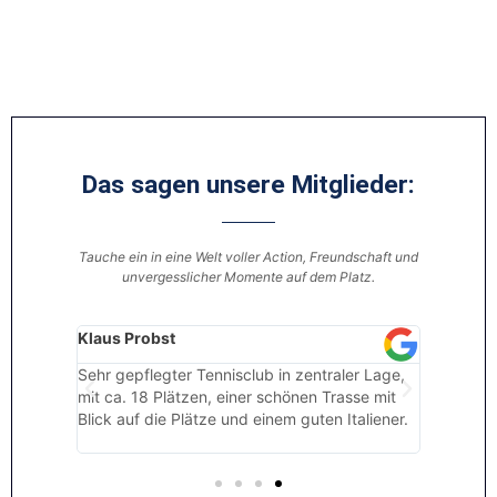
Das sagen unsere Mitglieder:
Tauche ein in eine Welt voller Action, Freundschaft und
unvergesslicher Momente auf dem Platz.
Klaus Probst
Angela
or Ort
Sehr gepflegter Tennisclub in zentraler Lage,
Wunderba
mit ca. 18 Plätzen, einer schönen Trasse mit
Die Blät
Blick auf die Plätze und einem guten Italiener.
Besuch h
schöne 