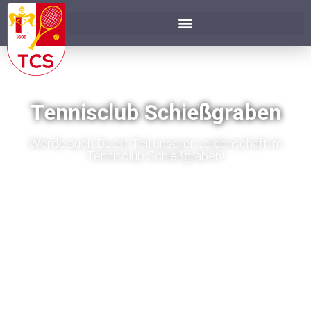
Tennisclub Schießgraben
Werde auch Du ein Teil unserer Leidenschaft im
Tennisclub Schießgraben!
Jetzt Mitglied werden!
Platz buchen!