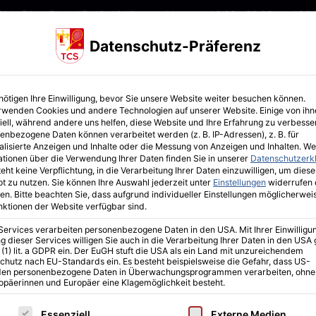
Club Büro: Di und Do 9-12 Uhr
geschlossen: 19.08.- 23.08. und 29.0
Datenschutz-Präferenz
Platz b
Sport im TCS
Neuigkeiten
nötigen Ihre Einwilligung, bevor Sie unsere Website weiter besuchen können.
rwenden Cookies und andere Technologien auf unserer Website. Einige von ihn
iell, während andere uns helfen, diese Website und Ihre Erfahrung zu verbesse
enbezogene Daten können verarbeitet werden (z. B. IP-Adressen), z. B. für
alisierte Anzeigen und Inhalte oder die Messung von Anzeigen und Inhalten.
We
ationen über die Verwendung Ihrer Daten finden Sie in unserer
Datenschutzerk
eht keine Verpflichtung, in die Verarbeitung Ihrer Daten einzuwilligen, um diese
t zu nutzen.
Sie können Ihre Auswahl jederzeit unter
Einstellungen
widerrufen 
en.
Bitte beachten Sie, dass aufgrund individueller Einstellungen möglicherwei
unktionen der Website verfügbar sind.
 Services verarbeiten personenbezogene Daten in den USA. Mit Ihrer Einwilligu
g dieser Services willigen Sie auch in die Verarbeitung Ihrer Daten in den US
 (1) lit. a GDPR ein. Der EuGH stuft die USA als ein Land mit unzureichendem
chutz nach EU-Standards ein. Es besteht beispielsweise die Gefahr, dass US-
en personenbezogene Daten in Überwachungsprogrammen verarbeiten, ohne
ropäerinnen und Europäer eine Klagemöglichkeit besteht.
lgt eine Liste der Service-Gruppen, für die eine Einwilligu
Essenziell
Externe Medien