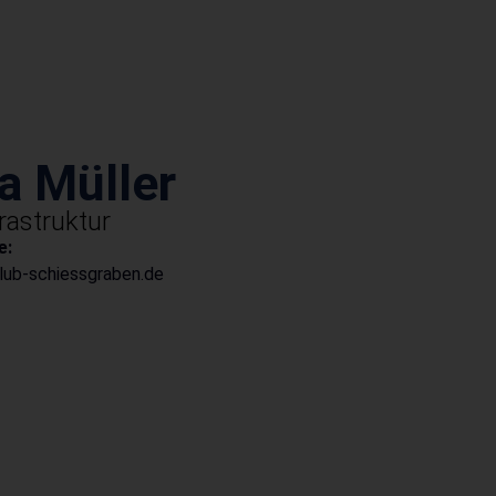
a Müller
rastruktur
e:
lub-schiessgraben.de