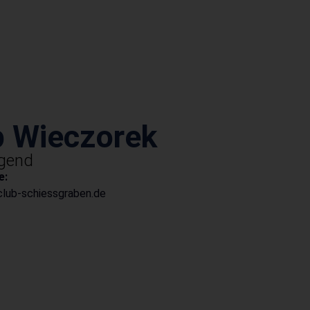
p Wieczorek
ugend
e:
lub-schiessgraben.de