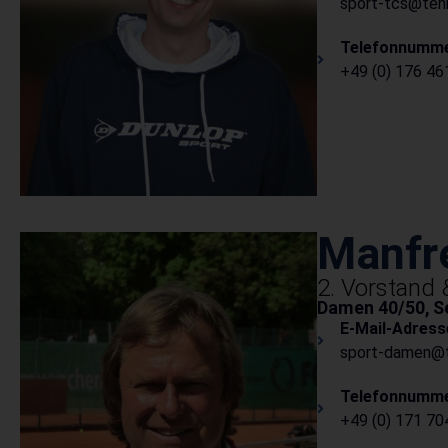
sport-tcs@tenn
Telefonnumme
+49 (0) 176 4
Manfr
2. Vorstand 
Damen 40/50, Se
E-Mail-Adress
sport-damen@t
Telefonnumme
+49 (0) 171 7