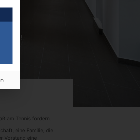
graben!
um
aß am Tennis fördern.
haft, eine Familie, die
er Vorstand eine