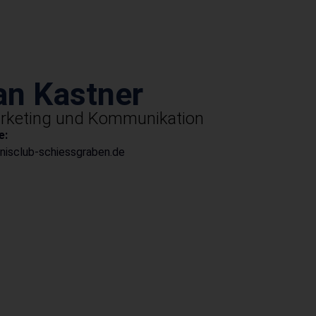
an Kastner
rketing und Kommunikation
e:
isclub-schiessgraben.de