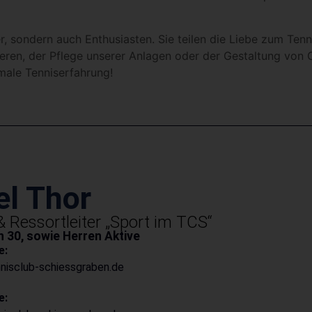
r, sondern auch Enthusiasten. Sie teilen die Liebe zum Ten
eren, der Pflege unserer Anlagen oder der Gestaltung von 
imale Tenniserfahrung!
l Thor
& Ressortleiter „Sport im TCS“
 30, sowie Herren Aktive
e:
isclub-schiessgraben.de
e: