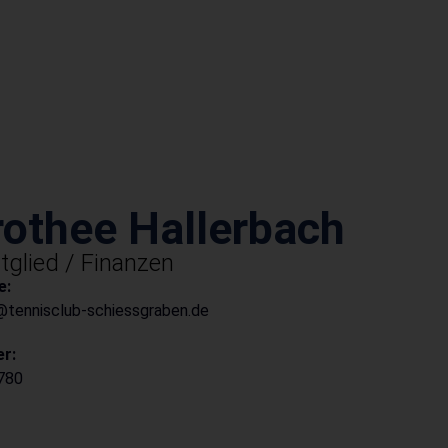
rothee Hallerbach
glied / Finanzen
e:
tennisclub-schiessgraben.de
r:
780