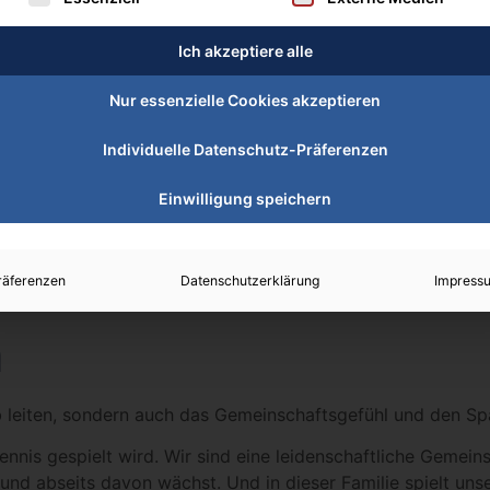
tand und Team
Ich akzeptiere alle
Nur essenzielle Cookies akzeptieren
agierten Köpfe unseres Tennisclubs Schieß
Individuelle Datenschutz-Präferenzen
Einwilligung speichern
räferenzen
Datenschutzerklärung
Impress
n
b leiten, sondern auch das Gemeinschaftsgefühl und den Sp
ennis gespielt wird. Wir sind eine leidenschaftliche Gemeinsc
nd abseits davon wächst. Und in dieser Familie spielt uns