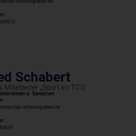
isclub-schiessgraben.de
r:
6169013
ed Schabert
& Mitarbeiter „Sport im TCS“
niorinnen u. Senioren
e:
ennisclub-schiessgraben.de
r:
043829