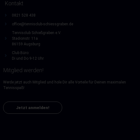
Kontakt
0821 528 438
office@tennisclub-schiessgraben.de
Tennisclub Schießgraben e.V.
Stadionstr. 11a
86159 Augsburg
Club Büro:
Di und Do 9-12 Uhr
Mitglied werden!
Werde jetzt auch Mitglied und hole Dir alle Vorteile für Deinen maximalen
Tennisspaß!
Jetzt anmelden!