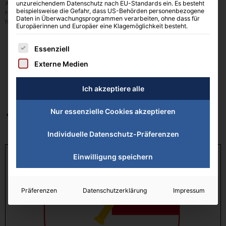
Ab Montag, 21. Oktober 2019 beginnt der Hallenbetrieb in unserer neuen
unzureichendem Datenschutz nach EU-Standards ein. Es besteht
beispielsweise die Gefahr, dass US-Behörden personenbezogene
Halle. Wir freuen uns, unseren Mitgliedern, Abonnenten und Gästen eine
Daten in Überwachungsprogrammen verarbeiten, ohne dass für
hochmoderne und attraktive Tennishalle zur Verfügung stellen zu können.
Europäerinnen und Europäer eine Klagemöglichkeit besteht.
Es folgt eine Liste der Service-Gruppen, für die eine Einwilligung erteilt 
Essenziell
Externe Medien
Ich akzeptiere alle
Nur essenzielle Cookies akzeptieren
VORHERIGER
NEXT
Individuelle Datenschutz-Präferenzen
Einwilligung speichern
Präferenzen
Datenschutzerklärung
Impressum