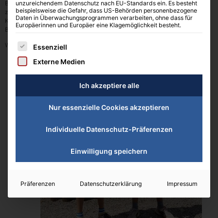
Beim Kleinfeld- bzw. Midcourt-Turnier am 09.06.2018 in Leisterhofen
unzureichendem Datenschutz nach EU-Standards ein. Es besteht
beispielsweise die Gefahr, dass US-Behörden personenbezogene
zeigten die Brüder Wieczorek, Ben und Tom, wieder einmal ihr spielerisches
Daten in Überwachungsprogrammen verarbeiten, ohne dass für
Können. Tom gewann die Konkurrenz U10 und schlug im Finale Levin
Europäerinnen und Europäer eine Klagemöglichkeit besteht.
Bergmiller. Ben wurde der souveräne Turniersieger in der Konkurrenz U7.
Es folgt eine Liste der Service-Gruppen, für die eine Einwilligung erteilt 
Wir gratulieren herzlich und wünschen den Jungs noch viele Turniererfolge!
Essenziell
Externe Medien
Ich akzeptiere alle
Nur essenzielle Cookies akzeptieren
Individuelle Datenschutz-Präferenzen
Einwilligung speichern
Präferenzen
Datenschutzerklärung
Impressum