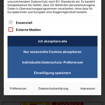
Mit der gestrigen Begegnung gegen Eschenried wurde der Sieg klar
unzureichendem Datenschutz nach EU-Standards ein. Es besteht
beispielsweise die Gefahr, dass US-Behörden personenbezogene
gemacht!
Daten in Überwachungsprogrammen verarbeiten, ohne dass für
Europäerinnen und Europäer eine Klagemöglichkeit besteht.
Herzliche Glückwünsche zur Meisterschaft und Gratulation an alle
erfolgreichen Akteure des Teams:
Es folgt eine Liste der Service-Gruppen, für die eine Einwilligung erteilt 
Essenziell
Hannes Wagner, Patrick Nystroem, Dennis Dragomirov, Nico Kleber, Mark
Dragomirov, Benjamin Schmid, Luis Feiner, Benjamin Sömek, Philipp
Externe Medien
Lindauer und Felix Piller
Ich akzeptiere alle
Nur essenzielle Cookies akzeptieren
Individuelle Datenschutz-Präferenzen
Einwilligung speichern
Präferenzen
Datenschutzerklärung
Impressum
VORHERIGER
NEXT