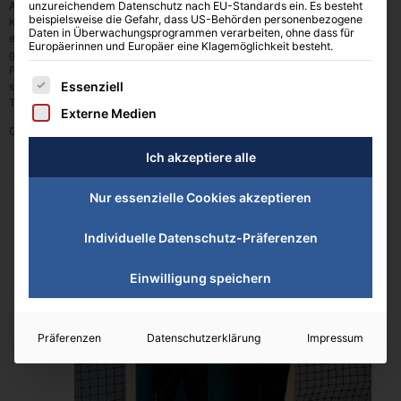
Am vergangenen Wochenende nahmen TC Schießgraben Kinder am
unzureichendem Datenschutz nach EU-Standards ein. Es besteht
beispielsweise die Gefahr, dass US-Behörden personenbezogene
Kleinfeldturnier-Mannschaft in Krumbach teil. Der Wettbewerb bestand aus
Daten in Überwachungsprogrammen verarbeiten, ohne dass für
einer Laufstaffel, 2 Einzeln und einem Doppel. Leonard und Ben waren an 1
Europäerinnen und Europäer eine Klagemöglichkeit besteht.
gesetzt und haben sich im Viertelfinale und Halbfinale durchgesetzt. Im
Finale ging es dann gegen die an 2 gesetzten Nördlinger. Es wurde zu einer
Es folgt eine Liste der Service-Gruppen, für die eine Einwilligung erteilt 
Essenziell
sehr spannender Partie, die Leonard und Ben letztendlich im Match-
Tiebreak für sich entscheiden konnten.
Externe Medien
Glückwunsch den beiden zu diesem tollen Teamerfolg!
Ich akzeptiere alle
Nur essenzielle Cookies akzeptieren
Individuelle Datenschutz-Präferenzen
Einwilligung speichern
Präferenzen
Datenschutzerklärung
Impressum