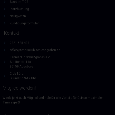
Sport im TCS
Platzbuchung
Neuigkeiten
Kündigungsformular
Kontakt
0821 528 438
office@tennisclub-schiessgraben.de
Tennisclub Schießgraben e.V.
Stadionstr. 11a
86159 Augsburg
Club Büro:
Di und Do 9-12 Uhr
Mitglied werden!
Werde jetzt auch Mitglied und hole Dir alle Vorteile für Deinen maximalen
Tennisspaß!