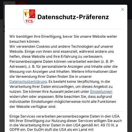
Mit die
Datenschutz-Präferenz
Styleguide
Wir benötigen Ihre Einwilligung, bevor Sie unsere Website weiter
besuchen können.
Wir verwenden Cookies und andere Technologien auf unserer
Website. Einige von ihnen sind essenziell, während andere uns
helfen, diese Website und Ihre Erfahrung zu verbessern.
Personenbezogene Daten können verarbeitet werden (z. B. IP-
Adressen), z. B. für personalisierte Anzeigen und Inhalte oder die
Primary - H1 - große
Messung von Anzeigen und Inhalten.
Weitere Informationen über
die Verwendung Ihrer Daten finden Sie in unserer
Überschrift
Datenschutzerklärung
.
Es besteht keine Verpflichtung, in die
Verarbeitung Ihrer Daten einzuwilligen, um dieses Angebot zu
nutzen.
Sie können Ihre Auswahl jederzeit unter
Einstellungen
Primary - H2 - normale Überschrift
widerrufen oder anpassen.
Bitte beachten Sie, dass aufgrund
individueller Einstellungen möglicherweise nicht alle Funktionen
Primary - H3 - kleine Überschrift
der Website verfügbar sind.
Einige Services verarbeiten personenbezogene Daten in den USA.
Secondary - H1 - große
Mit Ihrer Einwilligung zur Nutzung dieser Services willigen Sie auch
in die Verarbeitung Ihrer Daten in den USA gemäß Art. 49 (1) lit. a
Überschrift
GDPR ein. Der EuGH stuft die USA als ein Land mit