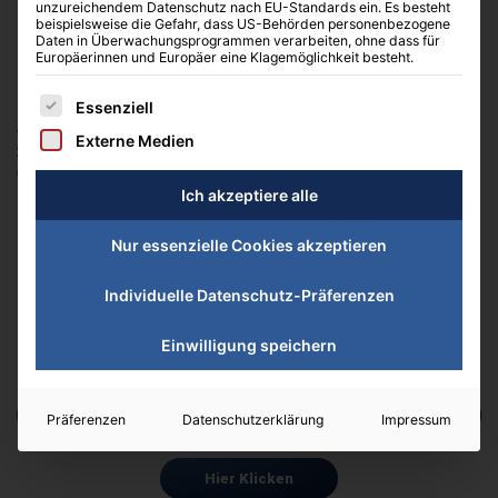
unzureichendem Datenschutz nach EU-Standards ein. Es besteht
beispielsweise die Gefahr, dass US-Behörden personenbezogene
Secondary - H2 - normale Überschrift
Daten in Überwachungsprogrammen verarbeiten, ohne dass für
Europäerinnen und Europäer eine Klagemöglichkeit besteht.
Secondary - H3 - kleine Überschrift
Es folgt eine Liste der Service-Gruppen, für die eine Einwilligung erteilt 
Essenziell
Listenelement #1
Externe Medien
Listenelement #2
Listenelement #3
Ich akzeptiere alle
Lorem ipsum dolor sit amet, consectetur adipiscing elit.
Ut elit tellus, luctus nec ullamcorper mattis, pulvinar dapibus leo.
Nur essenzielle Cookies akzeptieren
Individuelle Datenschutz-Präferenzen
Einwilligung speichern
Hier Klicken
Präferenzen
Datenschutzerklärung
Impressum
Hier Klicken