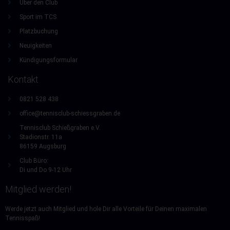
Über den Club
Sport im TCS
Platzbuchung
Neuigkeiten
Kündigungsformular
Kontakt
0821 528 438
office@tennisclub-schiessgraben.de
Tennisclub Schießgraben e.V.
Stadionstr. 11a
86159 Augsburg
Club Büro:
Di und Do 9-12 Uhr
Mitglied werden!
Werde jetzt auch Mitglied und hole Dir alle Vorteile für Deinen maximalen
Tennisspaß!